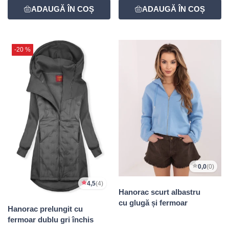
-20 %
0,0
(0)
4,5
(4)
Hanorac scurt albastru
cu glugă și fermoar
Hanorac prelungit cu
fermoar dublu gri închis