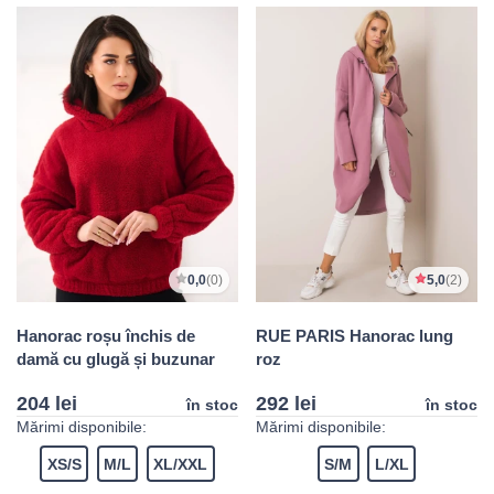
0,0
(0)
5,0
(2)
Hanorac roșu închis de
RUE PARIS Hanorac lung
damă cu glugă și buzunar
roz
204 lei
292 lei
în stoc
în stoc
Mărimi disponibile:
Mărimi disponibile:
XS/S
M/L
XL/XXL
S/M
L/XL