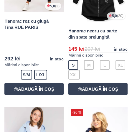
5,0
(2)
5,0
(20)
Hanorac roz cu glugă
Tina RUE PARIS
Hanorac negru cu parte
din spate prelungită
145 lei
207 lei
în stoc
Mărimi disponibile:
292 lei
în stoc
Mărimi disponibile:
S
M
L
XL
S/M
L/XL
XXL
-30 %