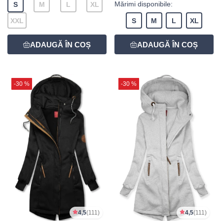
Mărimi disponibile:
S
M
L
XL
XXL
S
M
L
XL
-30 %
-30 %
4,5
(111)
4,5
(111)