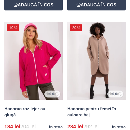
-10 %
-20 %
0,0
(0)
0,0
(0)
Hanorac roz lejer cu
Hanorac pentru femei în
glugă
culoare bej
184 lei
204 lei
234 lei
292 lei
în stoc
în stoc