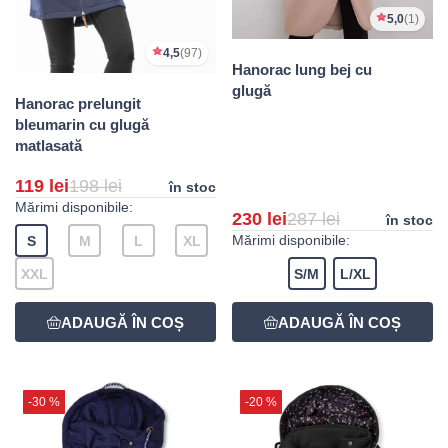
5,0
(1)
4,5
(97)
Hanorac lung bej cu
glugă
Hanorac prelungit
bleumarin cu glugă
matlasată
119 lei
198 lei
în stoc
Mărimi disponibile:
230 lei
287 lei
în stoc
Mărimi disponibile:
S
M
L
XL
XXL
S/M
L/XL
-30 %
-20 %