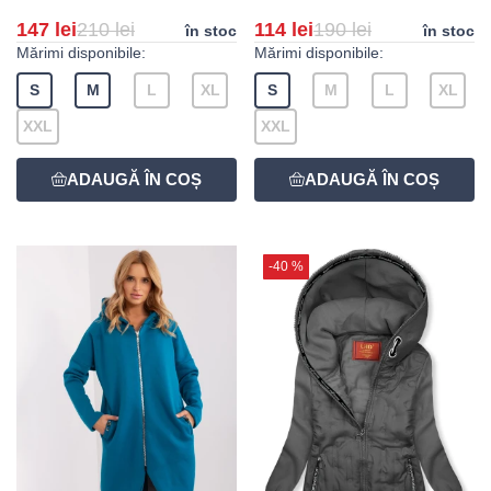
147 lei
210 lei
114 lei
190 lei
în stoc
în stoc
Mărimi disponibile:
Mărimi disponibile:
S
M
L
XL
S
M
L
XL
XXL
XXL
-40 %