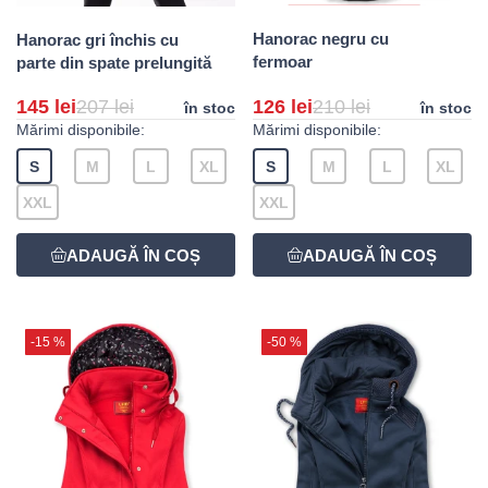
Hanorac negru cu
Hanorac gri închis cu
fermoar
parte din spate prelungită
145 lei
207 lei
126 lei
210 lei
în stoc
în stoc
Mărimi disponibile:
Mărimi disponibile:
S
M
L
XL
S
M
L
XL
XXL
XXL
-15 %
-50 %