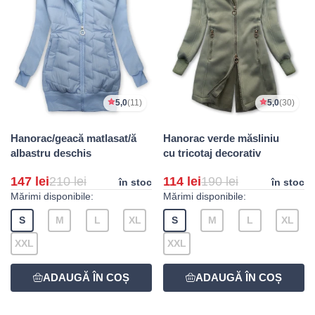
5,0
(11)
5,0
(30)
Hanorac/geacă matlasat/ă
Hanorac verde măsliniu
albastru deschis
cu tricotaj decorativ
147 lei
210 lei
114 lei
190 lei
în stoc
în stoc
Mărimi disponibile:
Mărimi disponibile:
S
M
L
XL
S
M
L
XL
XXL
XXL