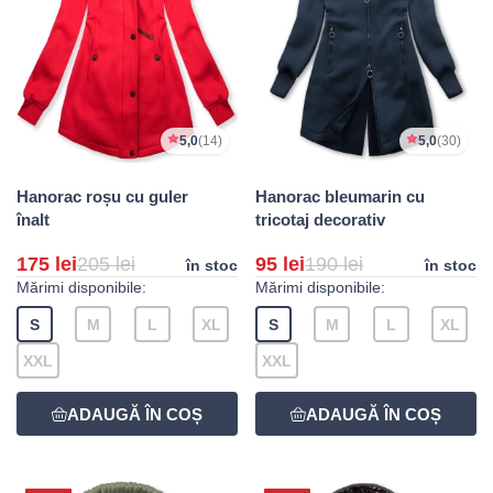
5,0
(14)
5,0
(30)
Hanorac roșu cu guler
Hanorac bleumarin cu
înalt
tricotaj decorativ
175 lei
205 lei
95 lei
190 lei
în stoc
în stoc
Mărimi disponibile:
Mărimi disponibile:
S
M
L
XL
S
M
L
XL
XXL
XXL