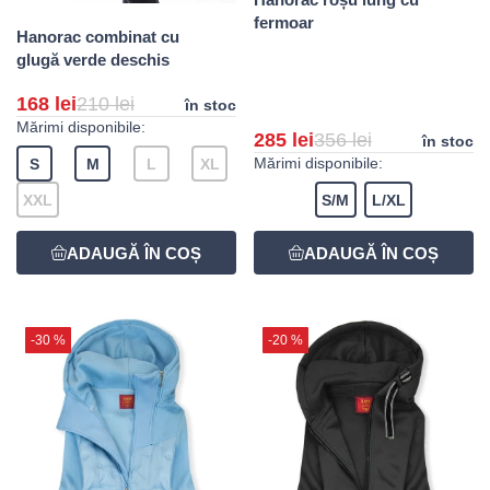
fermoar
Hanorac combinat cu
glugă verde deschis
168 lei
210 lei
în stoc
Mărimi disponibile:
285 lei
356 lei
în stoc
Mărimi disponibile:
S
M
L
XL
XXL
S/M
L/XL
-30 %
-20 %