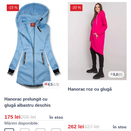
-15 %
-20 %
0,0
(0)
4,5
(13)
Hanorac roz cu glugă
Hanorac prelungit cu
glugă albastru deschis
175 lei
205 lei
în stoc
Mărimi disponibile:
262 lei
327 lei
în stoc