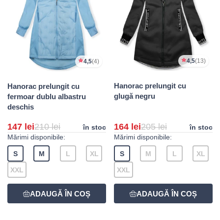
4,5
(13)
4,5
(4)
Hanorac prelungit cu
Hanorac prelungit cu
glugă negru
fermoar dublu albastru
deschis
147 lei
210 lei
164 lei
205 lei
în stoc
în stoc
Mărimi disponibile:
Mărimi disponibile:
S
M
L
XL
S
M
L
XL
XXL
XXL