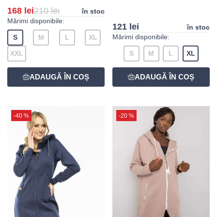
168 lei
210 lei
în stoc
Mărimi disponibile:
121 lei
în stoc
Mărimi disponibile:
S
M
L
XL
XXL
S
M
L
XL
-40 %
-20 %