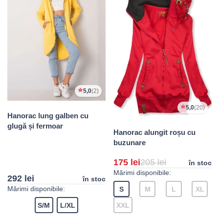
5,0
(2)
5,0
(20)
Hanorac lung galben cu
glugă și fermoar
Hanorac alungit roșu cu
buzunare
175 lei
205 lei
în stoc
Mărimi disponibile:
292 lei
în stoc
Mărimi disponibile:
S
M
L
XL
S/M
L/XL
XXL