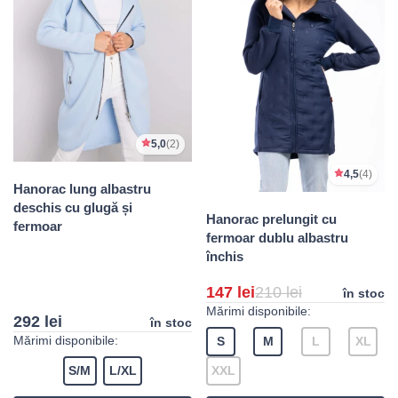
5,0
(2)
4,5
(4)
Hanorac lung albastru
deschis cu glugă și
Hanorac prelungit cu
fermoar
fermoar dublu albastru
închis
147 lei
210 lei
în stoc
Mărimi disponibile:
292 lei
în stoc
Mărimi disponibile:
S
M
L
XL
S/M
L/XL
XXL