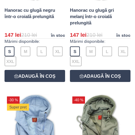
Hanorac cu glugă negru
Hanorac cu glugă gri
într-o croială prelungită
melanj într-o croială
prelungită
147 lei
210 lei
147 lei
210 lei
în stoc
în stoc
Mărimi disponibile:
Mărimi disponibile:
S
M
L
XL
S
M
L
XL
XXL
XXL
-30 %
-40 %
Super preț