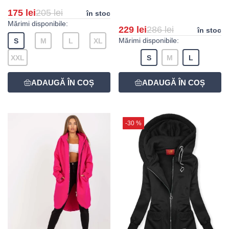
175 lei
205 lei
în stoc
Mărimi disponibile:
229 lei
286 lei
în stoc
Mărimi disponibile:
S
M
L
XL
XXL
S
M
L
-30 %