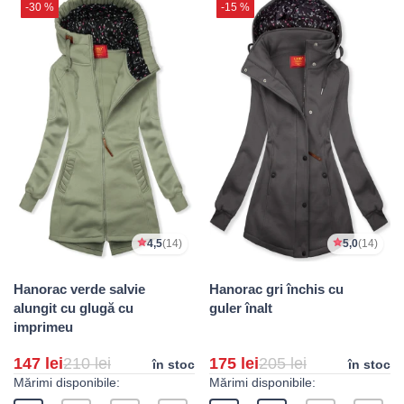
-30 %
-15 %
4,5
(14)
5,0
(14)
Hanorac verde salvie
Hanorac gri închis cu
alungit cu glugă cu
guler înalt
imprimeu
147 lei
210 lei
175 lei
205 lei
în stoc
în stoc
Mărimi disponibile:
Mărimi disponibile: