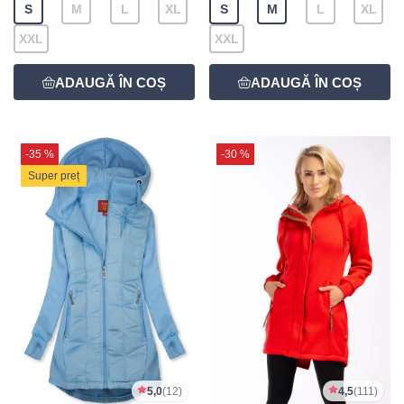
S
M
L
XL
S
M
L
XL
XXL
XXL
-35 %
-30 %
Super preț
5,0
(12)
4,5
(111)