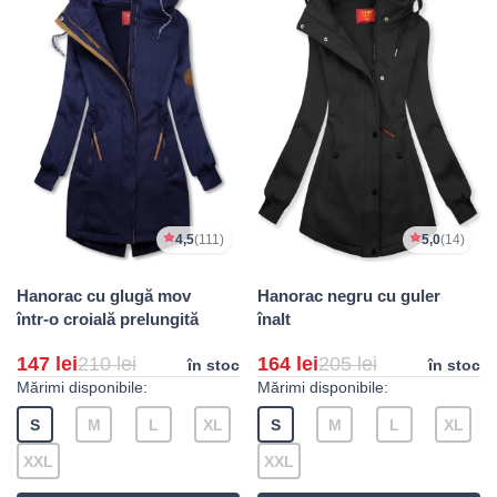
4,5
(111)
5,0
(14)
Hanorac cu glugă mov
Hanorac negru cu guler
într-o croială prelungită
înalt
147 lei
210 lei
164 lei
205 lei
în stoc
în stoc
Mărimi disponibile:
Mărimi disponibile:
S
M
L
XL
S
M
L
XL
XXL
XXL