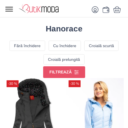
Hanorace
Fără închidere
Cu închidere
Croială scurtă
Croială prelungită
FILTREAZĂ
-30 %
-30 %