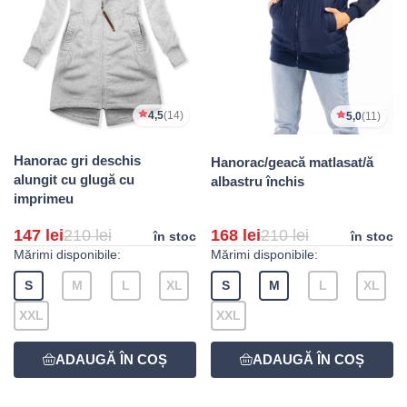
4,5
(14)
5,0
(11)
Hanorac gri deschis
Hanorac/geacă matlasat/ă
alungit cu glugă cu
albastru închis
imprimeu
147 lei
210 lei
168 lei
210 lei
în stoc
în stoc
Mărimi disponibile:
Mărimi disponibile:
S
M
L
XL
S
M
L
XL
XXL
XXL