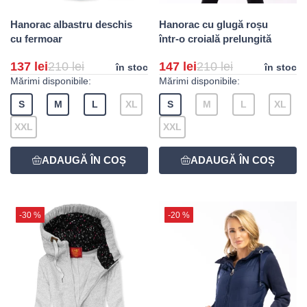
Hanorac albastru deschis
Hanorac cu glugă roșu
cu fermoar
într-o croială prelungită
137 lei
210 lei
147 lei
210 lei
în stoc
în stoc
Mărimi disponibile:
Mărimi disponibile:
S
M
L
XL
S
M
L
XL
XXL
XXL
-30 %
-20 %