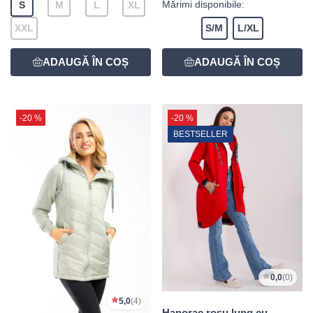
Mărimi disponibile:
S
M
L
XL
XXL
S/M
L/XL
-20 %
-20 %
BESTSELLER
0,0
(0)
5,0
(4)
Hanorac roșu lung cu