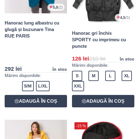
5,0
(2)
4,5
(5)
Hanorac lung albastru cu
glugă și buzunare Tina
Hanorac gri închis
RUE PARIS
SPORTY cu imprimeu cu
puncte
126 lei
210 lei
în stoc
Mărimi disponibile:
292 lei
în stoc
Mărimi disponibile:
S
M
L
XL
S/M
L/XL
XXL
-15 %