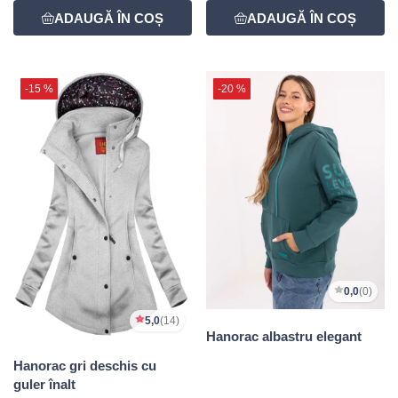
-15 %
-20 %
0,0
(0)
5,0
(14)
Hanorac albastru elegant
Hanorac gri deschis cu
guler înalt