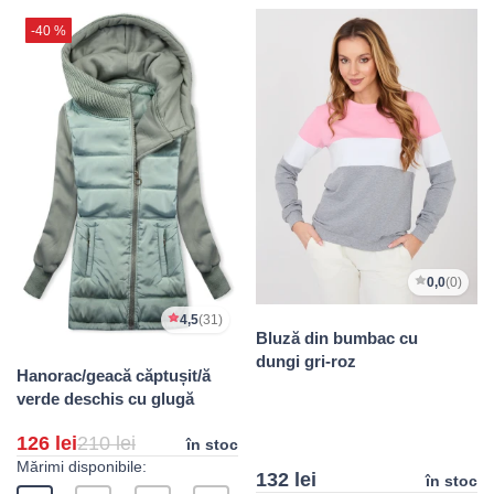
-40 %
0,0
(0)
4,5
(31)
Bluză din bumbac cu
dungi gri-roz
Hanorac/geacă căptușit/ă
verde deschis cu glugă
126 lei
210 lei
în stoc
Mărimi disponibile:
132 lei
în stoc