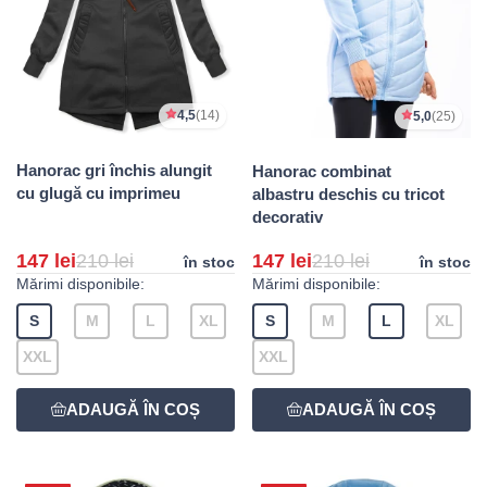
4,5
(14)
5,0
(25)
Hanorac gri închis alungit
Hanorac combinat
cu glugă cu imprimeu
albastru deschis cu tricot
decorativ
147 lei
210 lei
147 lei
210 lei
în stoc
în stoc
Mărimi disponibile:
Mărimi disponibile:
S
M
L
XL
S
M
L
XL
XXL
XXL