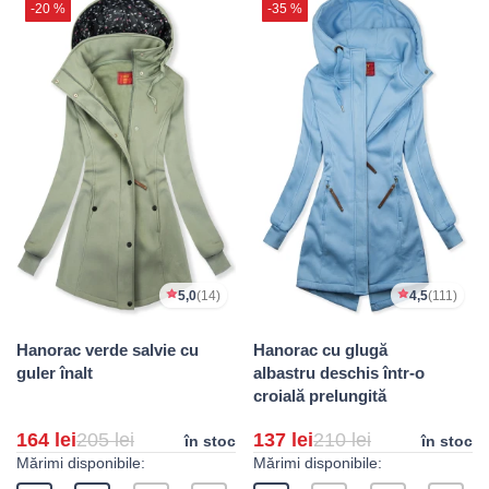
-20 %
-35 %
5,0
(14)
4,5
(111)
Hanorac verde salvie cu
Hanorac cu glugă
guler înalt
albastru deschis într-o
croială prelungită
164 lei
205 lei
137 lei
210 lei
în stoc
în stoc
Mărimi disponibile:
Mărimi disponibile: