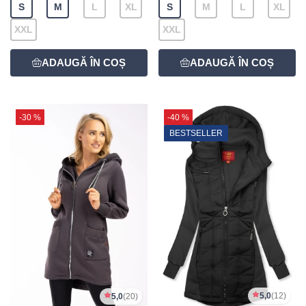
S
M
L
XL
S
M
L
XL
XXL
XXL
-30 %
-40 %
BESTSELLER
5,0
(12)
5,0
(20)