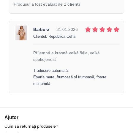
Produsul a fost evaluat de
1 clienți
Barbora
31.01.2026
Clientul: Republica Cehă
Příjemná a krásná velká šála, velká
spokojenost
Traducere automată:
Eșarfă mare, frumoasă și frumoasă, foarte
mulțumită
Ajutor
Cum să returnați produsele?