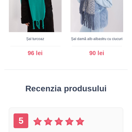
Șal turcoaz
Șal damă alb-albastru cu ciucuri
96 lei
90 lei
Recenzia produsului
5