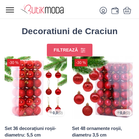
Decoratiuni de Craciun
FILTREAZĂ
-30 %
-30 %
0,0
(0)
0,0
(0)
Set 36 decorațiuni roșii-
Set 48 ornamente roșii,
diametru: 5,5 cm
diametru 3,5 cm