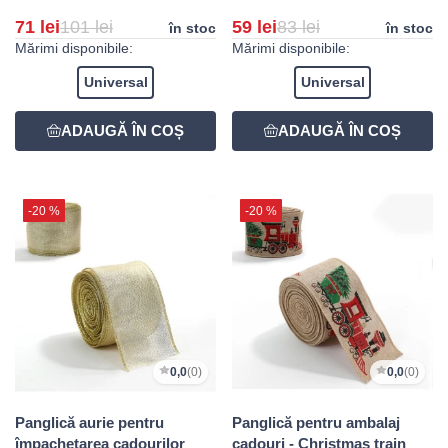
71 lei
101 lei
59 lei
83 lei
în stoc
în stoc
Mărimi disponibile:
Mărimi disponibile:
Universal
Universal
-20 %
-20 %
0,0
(0)
0,0
(0)
Panglică aurie pentru
Panglică pentru ambalaj
împachetarea cadourilor
cadouri - Christmas train