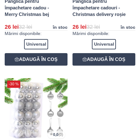
Panglică pentru
Panglică pentru
împachetare cadou -
împachetare cadouri -
Merry Christmas bej
Christmas delivery roșie
26 lei
32 lei
26 lei
32 lei
în stoc
în stoc
Mărimi disponibile:
Mărimi disponibile:
Universal
Universal
-30 %
0,0
(0)