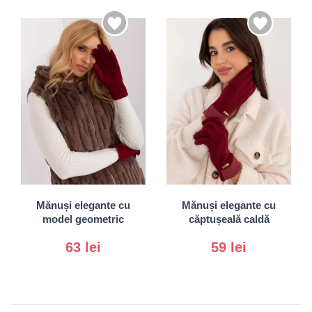
S/M
S/M
L/XL
L/XL
Mănuși elegante cu
Mănuși elegante cu
model geometric
căptușeală caldă
63 lei
59 lei