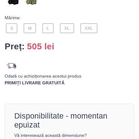
Mărime:
S
M
L
XL
XXL
Preț:
505
lei
Odată cu achiziționarea acestui produs
PRIMIȚI LIVRARE GRATUITĂ
Disponibilitate - momentan
epuizat
Vă interesează această dimensiune?