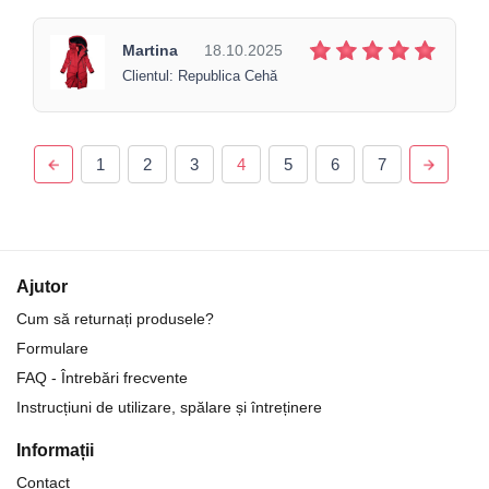
Martina
18.10.2025
Clientul: Republica Cehă
1
2
3
4
5
6
7
Ajutor
Cum să returnați produsele?
Formulare
FAQ - Întrebări frecvente
Instrucțiuni de utilizare, spălare și întreținere
Informații
Contact