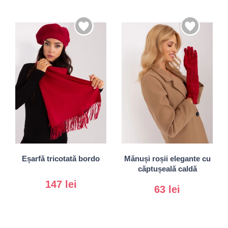
S/M
Universal
L/XL
Eșarfă tricotată bordo
Mănuși roșii elegante cu
căptușeală caldă
147 lei
63 lei