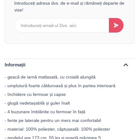
Introduceți adresa dvs. de e-mail și rămâneți departe de
vise!
Informații
- geacă de iarnă matlasată, cu croială alungită
- umplutură foarte călduroasă și plus în partea interioară
- închidere cu fermoar și capse
- glugă nedetașabilă și guler înalt
- 4 buzunare îmblănite cu fermoar în față
- fente pe laterale pentru un mers mai confortabil
- material: 100% poliester, căptușeală: 100% poliester
- modelul are 173 cm, 55 kg și poartă mărimea S