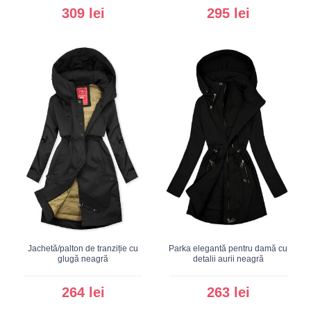
309 lei
295 lei
Jachetă/palton de tranziție cu
Parka elegantă pentru damă cu
glugă neagră
detalii aurii neagră
264 lei
263 lei