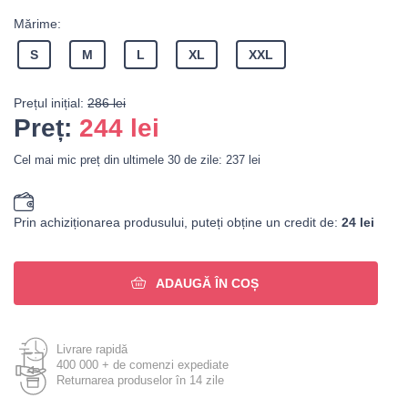
Mărime:
S
M
L
XL
XXL
Prețul inițial:
286 lei
Preț:
244
lei
Cel mai mic preț din ultimele 30 de zile: 237 lei
Prin achiziționarea produsului, puteți obține un credit de:
24 lei
ADAUGĂ ÎN COȘ
Livrare rapidă
400 000 + de comenzi expediate
Returnarea produselor în 14 zile