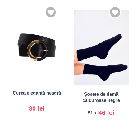
S
M
35-38
L
38-41
Curea elegantă neagră
Șosete de damă
călduroase negre
80 lei
46 lei
51 lei