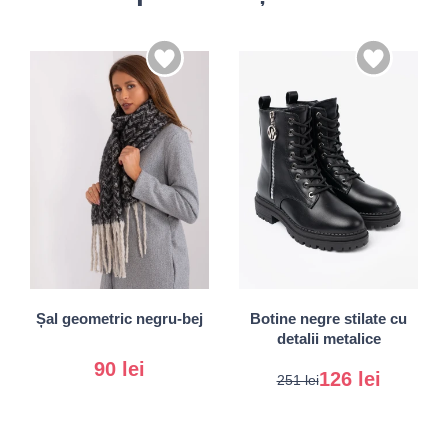
36
37
38
39
Universal
40
41
Șal geometric negru-bej
Botine negre stilate cu
detalii metalice
90 lei
126 lei
251 lei