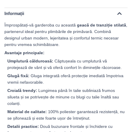
Informații
Împrospătați-vă garderoba cu această
geacă de tranziție stilată
,
partenerul ideal pentru plimbările de primăvară. Combină
designul urban modern, lejeritatea și confortul termic necesar
pentru vremea schimbătoare.
Avantaje principale:
Umplutură călduroasă:
Căptușeala cu umplutură vă
protejează de vânt și vă oferă confort în diminețile răcoroase.
Glugă fixă:
Gluga integrată oferă protecție imediată împotriva
vremii nefavorabile.
Croială trendy:
Lungimea până în talie subliniază frumos
silueta și se potrivește de minune cu blugi cu talie înaltă sau
colanți.
Material de calitate:
100% poliester garantează rezistență, nu
se șifonează și este foarte ușor de întreținut.
Detalii practice:
Două buzunare frontale și închidere cu