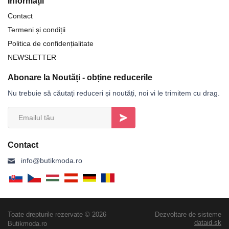
Informații
Contact
Termeni și condiții
Politica de confidențialitate
NEWSLETTER
Abonare la Noutăți - obține reducerile
Nu trebuie să căutați reduceri și noutăți, noi vi le trimitem cu drag.
Contact
info@butikmoda.ro
Toate drepturile rezervate © 2026
Dezvoltare de sisteme
dataid.sk
Butikmoda.ro