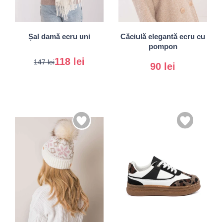
Universal
Universal
Șal damă ecru uni
Căciulă elegantă ecru cu
pompon
118 lei
147 lei
90 lei