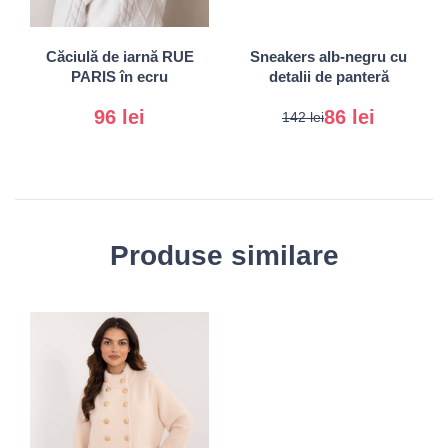
Universal
41
Căciulă de iarnă RUE
Sneakers alb-negru cu
PARIS în ecru
detalii de panteră
96 lei
86 lei
142 lei
Produse similare