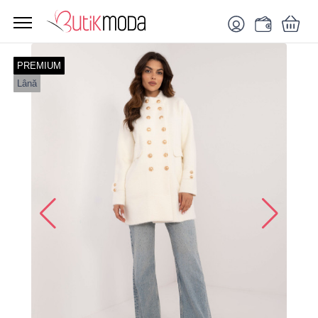
PREMIUM
Lână