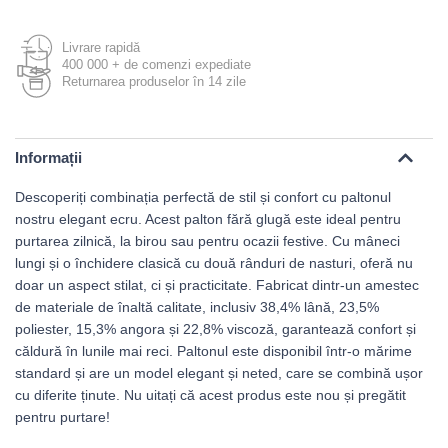
Livrare rapidă
400 000 + de comenzi expediate
Returnarea produselor în 14 zile
Informații
Descoperiți combinația perfectă de stil și confort cu paltonul
nostru elegant ecru. Acest palton fără glugă este ideal pentru
purtarea zilnică, la birou sau pentru ocazii festive. Cu mâneci
lungi și o închidere clasică cu două rânduri de nasturi, oferă nu
doar un aspect stilat, ci și practicitate. Fabricat dintr-un amestec
de materiale de înaltă calitate, inclusiv 38,4% lână, 23,5%
poliester, 15,3% angora și 22,8% viscoză, garantează confort și
căldură în lunile mai reci. Paltonul este disponibil într-o mărime
standard și are un model elegant și neted, care se combină ușor
cu diferite ținute. Nu uitați că acest produs este nou și pregătit
pentru purtare!