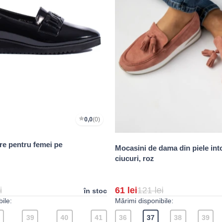
0,0
(0)
re pentru femei pe
Mocasini de dama din piele int
ciucuri, roz
i
61 lei
121 lei
în stoc
ile:
Mărimi disponibile:
39
40
41
36
37
38
39