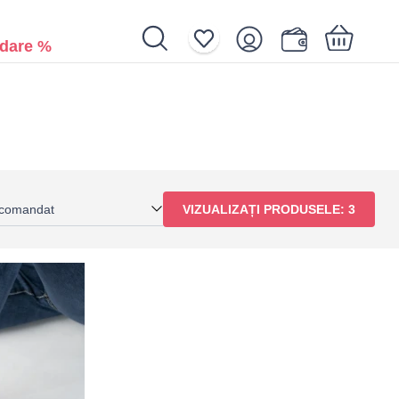
dare %
Coșul de cumpărături dvs. este gol.
comandat
VIZUALIZAȚI PRODUSELE:
3