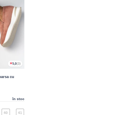
5,0
(3)
oarsa cu
în stoc
40
41