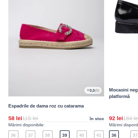
Mocasini neg
0,0
(0)
platformă
Espadrile de dama roz cu catarama
58 lei
115 lei
92 lei
184 le
în stoc
Mărimi disponibile:
Mărimi disponib
36
37
38
39
40
41
36
37