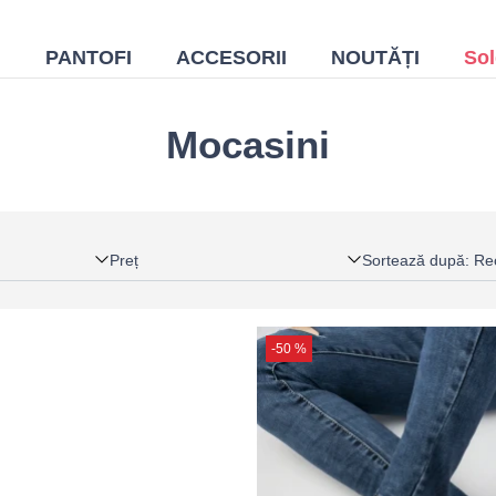
I
PANTOFI
ACCESORII
NOUTĂȚI
Sol
Mocasini
Preț
Sortează după
:
Re
-50 %