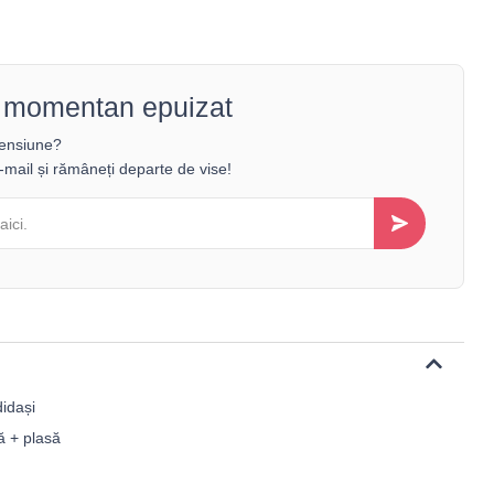
 - momentan epuizat
mensiune?
-mail și rămâneți departe de vise!
didași
că + plasă