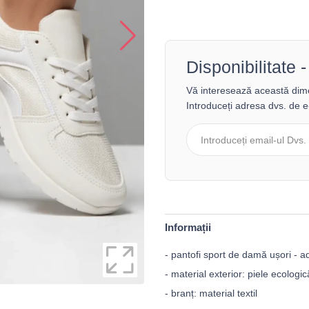
Disponibilitate
Vă interesează această di
Introduceți adresa dvs. de e
Informații
- pantofi sport de damă ușori - a
- material exterior: piele ecologi
- branț: material textil