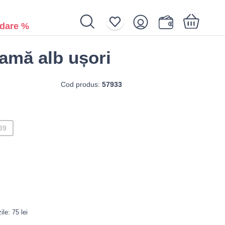
dare %
amă alb ușori
Coșul de cumpărături dvs. este gol.
Cod produs:
57933
39
le: 75 lei