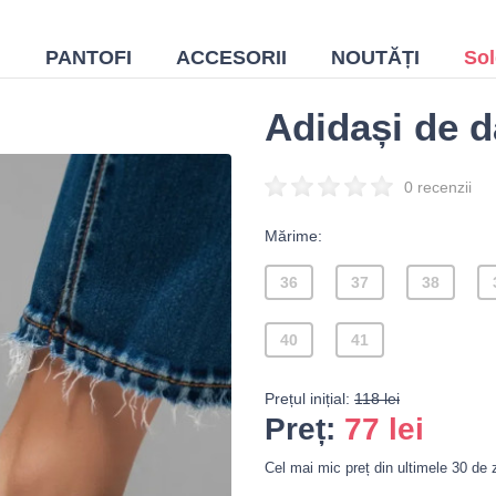
I
PANTOFI
ACCESORII
NOUTĂȚI
Sol
Adidași de d
0 recenzii
Mărime:
36
37
38
40
41
Prețul inițial:
118 lei
Preț:
77
lei
Cel mai mic preț din ultimele 30 de zi