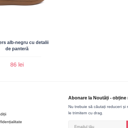
rs alb-negru cu detalii
de panteră
86 lei
Abonare la Noutăți - obține 
Nu trebuie să căutați reduceri și n
le trimitem cu drag.
iții
fidențialitate