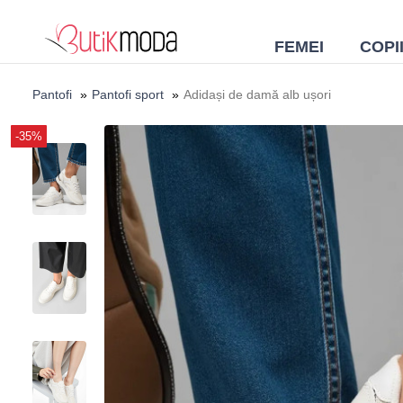
FEMEI
COPI
Pantofi
»
Pantofi sport
»
Adidași de damă alb ușori
-35%