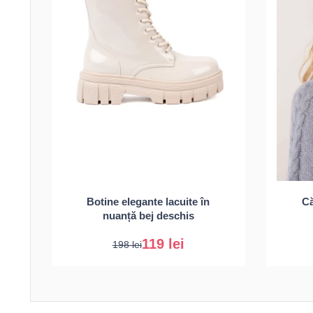
36
37
38
39
Botine elegante lacuite în
Că
40
41
nuanță bej deschis
119 lei
198 lei