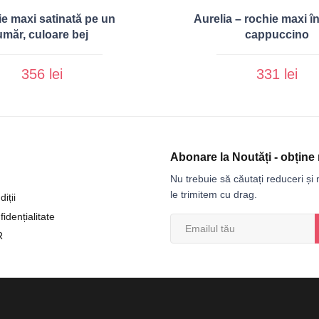
e maxi satinată pe un
Aurelia – rochie maxi î
umăr, culoare bej
cappuccino
356 lei
331 lei
Abonare la Noutăți - obține 
Nu trebuie să căutați reduceri și n
le trimitem cu drag.
iții
fidențialitate
R