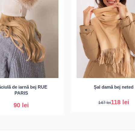
Universal
ciulă de iarnă bej RUE
Șal damă bej neted
Universal
PARIS
118 lei
147 lei
90 lei