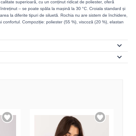
calitate superioară, cu un conținut ridicat de poliester, oferă
 întreținut – se poate spăla la mașină la 30 °C. Croiala standard și
ea la diferite tipuri de siluetă. Rochia nu are sistem de închidere,
și confortul. Compoziție: poliester (55 %), viscoză (20 %), elastan