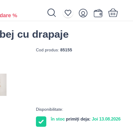
dare %
bej cu drapaje
Coșul de cumpărături dvs. este gol.
Cod produs:
85155
Disponibilitate:
în stoc
primiți deja:
Joi 13.08.2026