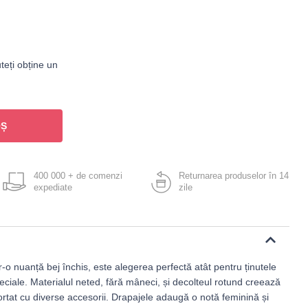
teți obține un
OȘ
400 000 + de comenzi
Returnarea produselor în 14
expediate
zile
r-o nuanță bej închis, este alegerea perfectă atât pentru ținutele
speciale. Materialul neted, fără mâneci, și decolteul rotund creează
rtat cu diverse accesorii. Drapajele adaugă o notă feminină și