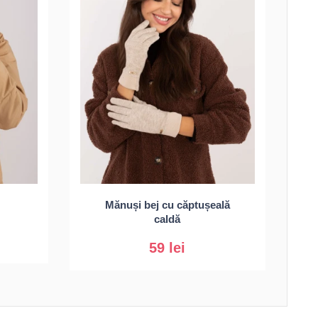
Mănuși bej cu căptușeală
S/M
L/XL
caldă
59 lei