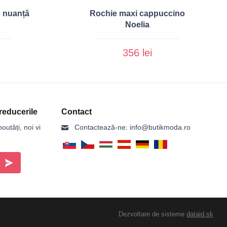
n nuanță
Rochie maxi cappuccino
Noelia
356 lei
reducerile
Contact
outăți, noi vi
Contactează-ne:
info@butikmoda.ro
Dezvoltare de sisteme
dataid.sk