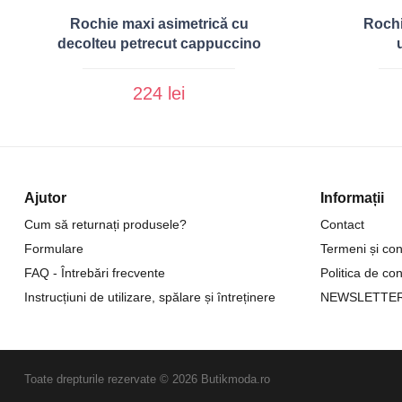
Rochie maxi asimetrică cu
Rochi
decolteu petrecut cappuccino
224 lei
Ajutor
Informații
Cum să returnați produsele?
Contact
Formulare
Termeni și cond
FAQ - Întrebări frecvente
Politica de con
Instrucțiuni de utilizare, spălare și întreținere
NEWSLETTE
Toate drepturile rezervate © 2026 Butikmoda.ro