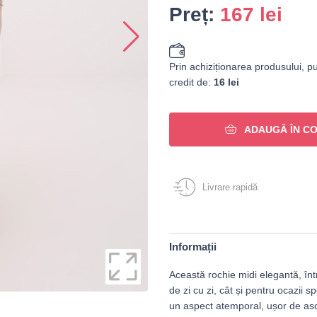
Preț:
167
lei
Prin achiziționarea produsului, pu
credit de:
16 lei
ADAUGĂ ÎN C
Livrare rapidă
Informații
Această rochie midi elegantă, înt
de zi cu zi, cât și pentru ocazii 
un aspect atemporal, ușor de aso