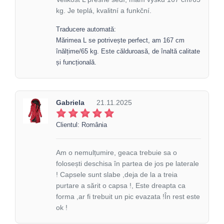
kg. Je teplá, kvalitní a funkční.
Traducere automată:
Mărimea L se potrivește perfect, am 167 cm
înălțime/65 kg. Este călduroasă, de înaltă calitate
și funcțională.
Gabriela
21.11.2025
Clientul: România
Am o nemulțumire, geaca trebuie sa o
folosești deschisa în partea de jos pe laterale
! Capsele sunt slabe ,deja de la a treia
purtare a sărit o capsa !, Este dreapta ca
forma ,ar fi trebuit un pic evazata !În rest este
ok !