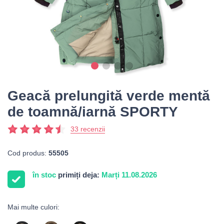
Geacă prelungită verde mentă
de toamnă/iarnă SPORTY
33 recenzii
Cod produs:
55505
în stoc
primiți deja:
Marți 11.08.2026
Mai multe culori: