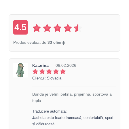
4.5
Produs evaluat de
33 clienți
Katarína
06.02.2026
Clientul: Slovacia
Bunda je veľmi pekná, príjemná, športová a
teplá.
Traducere automată:
Jacheta este foarte frumoasă, confortabilă, sport
și călduroasă.