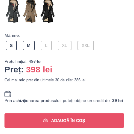
Mărime:
S
M
L
XL
XXL
Prețul inițial:
497 lei
Preț:
398
lei
Cel mai mic preț din ultimele 30 de zile: 386 lei
Prin achiziționarea produsului, puteți obține un credit de:
39 lei
ADAUGĂ ÎN COȘ