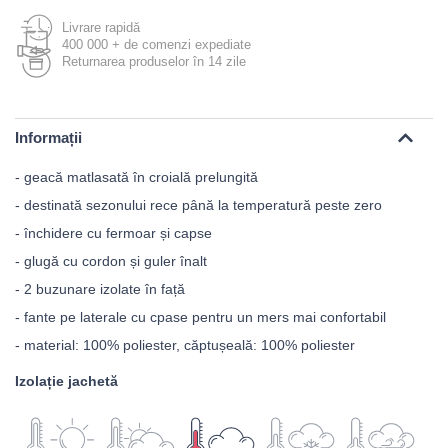
Livrare rapidă
400 000 + de comenzi expediate
Returnarea produselor în 14 zile
Informații
- geacă matlasată în croială prelungită
- destinată sezonului rece până la temperatură peste zero
- închidere cu fermoar și capse
- glugă cu cordon și guler înalt
- 2 buzunare izolate în față
- fante pe laterale cu cpase pentru un mers mai confortabil
- material: 100% poliester, căptușeală: 100% poliester
Izolație jachetă