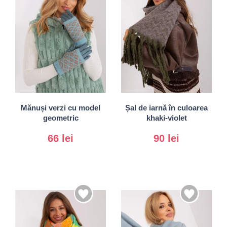
S/M
L/XL
Universal
Mănuși verzi cu model
Șal de iarnă în culoarea
geometric
khaki-violet
66 lei
90 lei