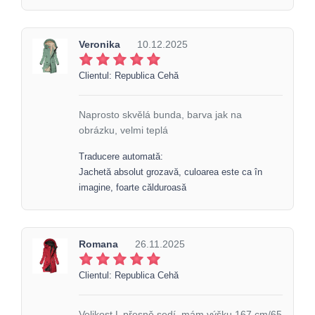
Veronika
10.12.2025
Clientul: Republica Cehă
Naprosto skvělá bunda, barva jak na
obrázku, velmi teplá
Traducere automată:
Jachetă absolut grozavă, culoarea este ca în
imagine, foarte călduroasă
Romana
26.11.2025
Clientul: Republica Cehă
Velikost L přesně sedí, mám výšku 167 cm/65