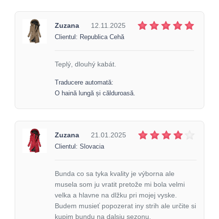
Zuzana
12.11.2025
Clientul: Republica Cehă
Teplý, dlouhý kabát.
Traducere automată:
O haină lungă și călduroasă.
Zuzana
21.01.2025
Clientul: Slovacia
Bunda co sa tyka kvality je výborna ale
musela som ju vratit pretože mi bola velmi
velka a hlavne na dlžku pri mojej vyske.
Budem musieť popozerat iny strih ale určite si
kupim bundu na dalsiu sezonu.