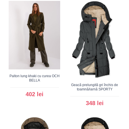
Palton lung khaki cu curea OCH
BELLA
Geacă prelungită gri închis de
toamnă/iarnă SPORTY
402 lei
348 lei